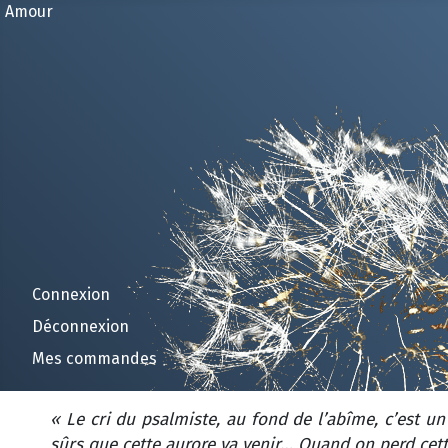
Amour
Connexion
Déconnexion
Mes commandes
« Le cri du psalmiste, au fond de l’abîme, c’est un
sûrs que cette aurore va venir… Quand on perd cet