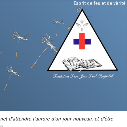
Esprit de feu et de vérité
met d’attendre l’aurore d’un jour nouveau, et d’être
 »