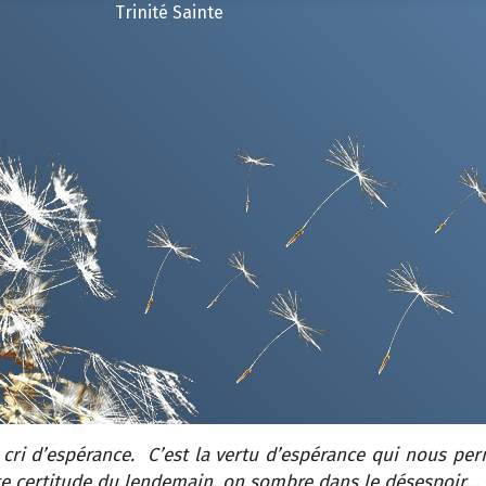
Trinité Sainte
 cri d’espérance. C’est la vertu d’espérance qui nous per
te certitude du lendemain, on sombre dans le désespoir…