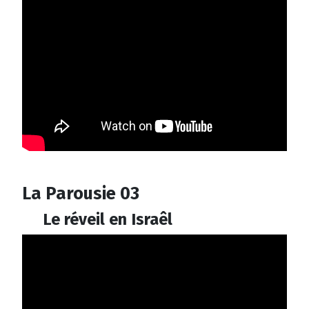
La Parousie 03
Le réveil en Israêl