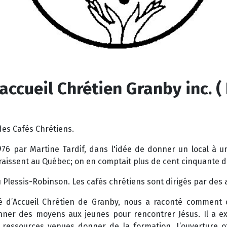
accueil Chrétien Granby inc. ( L
 des Cafés Chrétiens.
976 par Martine Tardif, dans l'idée de donner un local à 
araissent au Québec; on en comptait plus de cent cinquante 
 Plessis-Robinson. Les cafés chrétiens sont dirigés par des a
fé d’Accueil Chrétien de Granby, nous a raconté comment 
onner des moyens aux jeunes pour rencontrer Jésus. Il a exp
ressources venues donner de la formation. L’ouverture off