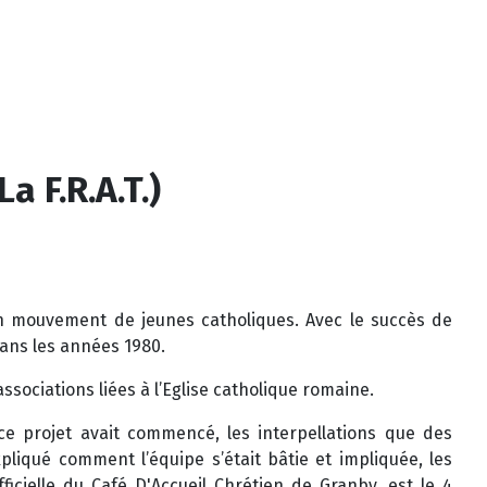
a F.R.A.T.)
un mouvement de jeunes catholiques. Avec le succès de
dans les années 1980.
ssociations liées à l’Eglise catholique romaine.
ce projet avait commencé, les interpellations que des
liqué comment l’équipe s’était bâtie et impliquée, les
icielle du Café D'Accueil Chrétien de Granby, est le 4