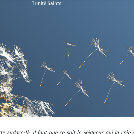
Trinité Sainte
audace-là. Il faut que ce soit le Seigneur qui la crée en