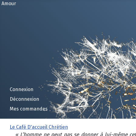
Amour
Connexion
Déconnexion
Mes commandes
Le Café D'accueil Chrétien
« L’homme ne peut pas se donner à lui-même cette 